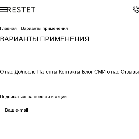
Главная
Варианты применения
Крем от псориаза
Крем от экземы
ВАРИАНТЫ ПРИМЕНЕНИЯ
Крем от нейродермита
Крем от дерматита
Крем для тела
Крем для рук
Крем для ног
Крем для лица
О нас
До/после
Патенты
Контакты
Блог
СМИ о нас
Отзывы
Подписаться
на новости и акции
политикой конфиденциальности