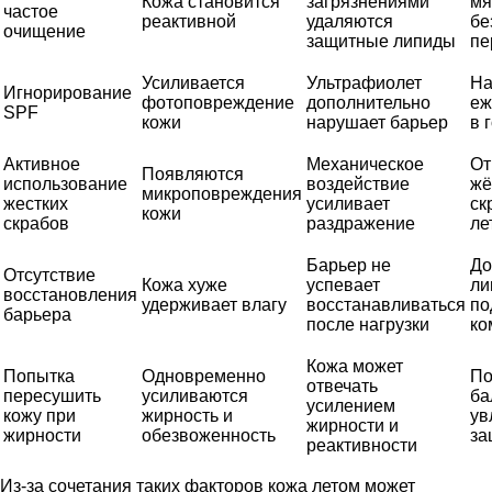
Кожа становится
загрязнениями
мя
частое
реактивной
удаляются
бе
очищение
защитные липиды
пе
Усиливается
Ультрафиолет
На
Игнорирование
фотоповреждение
дополнительно
еж
SPF
кожи
нарушает барьер
в 
Активное
Механическое
От
Появляются
использование
воздействие
жё
микроповреждения
жестких
усиливает
ск
кожи
скрабов
раздражение
ле
Барьер не
До
Отсутствие
Кожа хуже
успевает
ли
восстановления
удерживает влагу
восстанавливаться
по
барьера
после нагрузки
ко
Кожа может
Попытка
Одновременно
По
отвечать
пересушить
усиливаются
ба
усилением
кожу при
жирность и
ув
жирности и
жирности
обезвоженность
за
реактивности
Из-за сочетания таких факторов кожа летом может