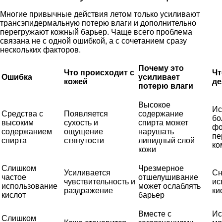
Многие привычные действия летом только усиливают
трансэпидермальную потерю влаги и дополнительно
перегружают кожный барьер. Чаще всего проблема
связана не с одной ошибкой, а с сочетанием сразу
нескольких факторов.
Почему это
Что происходит с
Чт
Ошибка
усиливает
кожей
де
потерю влаги
Высокое
Ис
Средства с
Появляется
содержание
бо
высоким
сухость и
спирта может
фо
содержанием
ощущение
нарушать
пе
спирта
стянутости
липидный слой
ко
кожи
Слишком
Чрезмерное
Усиливается
Сн
частое
отшелушивание
чувствительность и
ис
использование
может ослаблять
раздражение
ки
кислот
барьер
Вместе с
Ис
Слишком