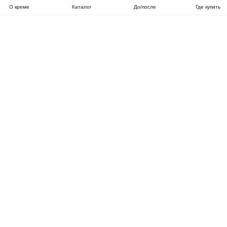
О креме
Каталог
До/после
Где купить