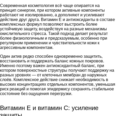
Современная косметология всё чаще опирается на
принцип синергии, при котором активные компоненты
работают не изолированно, а дополняют и усиливают
действие друг друга. Витамин E и антиоксиданты в составе
комплексных формул позволяют выстроить более
устойчивую защиту, воздействуя на разные механизмы
окислительного стресса. Такой подход делает результат
более физиологичным и предсказуемым, особенно при
регулярном применении и чувствительности кожи к
агрессивным компонентам.
Один актив редко способен одновременно защитить,
восстановить и поддержать баланс кожных покровов.
Именно поэтому важен антиоксидантный баланс, при
котором поверхностные структуры получают поддержку на
разных уровнях — от клеточных мембран до наружных
слоёв. Комплексное действие снижает необходимость в
высоких концентрациях отдельных компонентов, уменьшая
риск реакций и помогая эпидермису сохранять стабильное
состояние без ощущения перегрузки.
Витамин E и витамин C: усиление
защиты