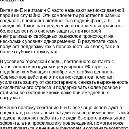
Витамин E и витамин C часто называют антиоксидантной
парой не случайно. Эти компоненты работают в разных
средах: C проявляет активность в водной фазе, а E — в
липидной. Такое распределение позволяет выстраивать
более целостную систему защиты, при которой
нейтрализация свободных радикалов происходит на
нескольких уровнях одновременно. В результате кожа
получает поддержку как в поверхностных слоях, так и в
более глубоких структурах.
В условиях городской среды, постоянного контакта с
загрязнённым воздухом и регулярного УФ-стресса
подобная комбинация приобретает особую ценность.
Совместное действие этих антиоксидантов помогает
усиливать защиту от фотостарения, снижать выраженность
окислительного стресса и поддерживать более ровное и
стабильное состояние кожи даже при ежедневных
нагрузках.
Именно поэтому сочетание E и C всё чаще используют в
средствах, рассчитанных на длительное применение. Такой
подход позволяет работать не ради быстрого визуального
эффекта, а на профилактику повреждений, помогая коже
адаптироваться к внешним факторам и сохранять комфорт