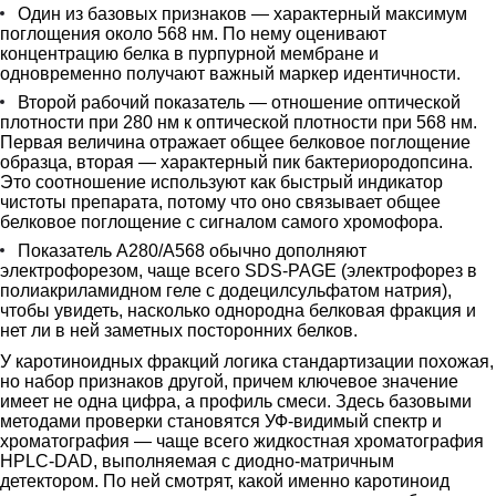
Один из базовых признаков — характерный максимум
поглощения около 568 нм. По нему оценивают
концентрацию белка в пурпурной мембране и
одновременно получают важный маркер идентичности.
Второй рабочий показатель — отношение оптической
плотности при 280 нм к оптической плотности при 568 нм.
Первая величина отражает общее белковое поглощение
образца, вторая — характерный пик бактериородопсина.
Это соотношение используют как быстрый индикатор
чистоты препарата, потому что оно связывает общее
белковое поглощение с сигналом самого хромофора.
Показатель A280/A568 обычно дополняют
электрофорезом, чаще всего SDS-PAGE (электрофорез в
полиакриламидном геле с додецилсульфатом натрия),
чтобы увидеть, насколько однородна белковая фракция и
нет ли в ней заметных посторонних белков.
У каротиноидных фракций логика стандартизации похожая,
но набор признаков другой, причем ключевое значение
имеет не одна цифра, а профиль смеси. Здесь базовыми
методами проверки становятся УФ-видимый спектр и
хроматография — чаще всего жидкостная хроматография
HPLC-DAD, выполняемая с диодно-матричным
детектором. По ней смотрят, какой именно каротиноид