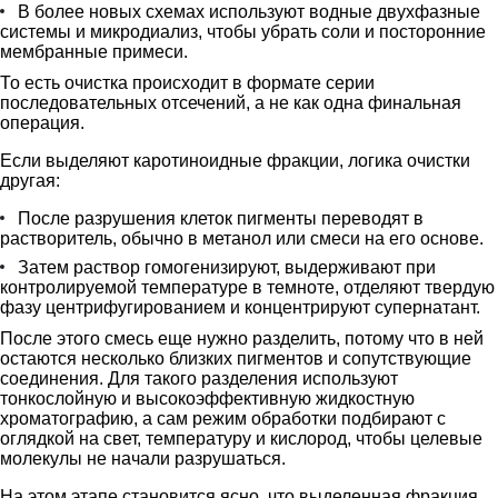
В более новых схемах используют водные двухфазные
системы и микродиализ, чтобы убрать соли и посторонние
мембранные примеси.
То есть очистка происходит в формате серии
последовательных отсечений, а не как одна финальная
операция.
Если выделяют каротиноидные фракции, логика очистки
другая:
После разрушения клеток пигменты переводят в
растворитель, обычно в метанол или смеси на его основе.
Затем раствор гомогенизируют, выдерживают при
контролируемой температуре в темноте, отделяют твердую
фазу центрифугированием и концентрируют супернатант.
После этого смесь еще нужно разделить, потому что в ней
остаются несколько близких пигментов и сопутствующие
соединения. Для такого разделения используют
тонкослойную и высокоэффективную жидкостную
хроматографию, а сам режим обработки подбирают с
оглядкой на свет, температуру и кислород, чтобы целевые
молекулы не начали разрушаться.
На этом этапе становится ясно, что выделенная фракция