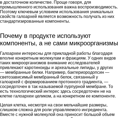
в достаточном количестве. Проще говоря, для
промышленного использования важна воспроизводимость.
Поэтому ключевым условием использования уникальных
свойств галоархей является возможность получать из них
стандартизированные компоненты.
Почему в продукте используют
компоненты, а не сами микроорганизмы
Галоархеи интересны для прикладной работы благодаря
вполне конкретным молекулам и фракциям. У одних видов
таких микроорганизмов внимание исследователей
привлекают каротиноиды и археальные липиды, у других
— мембранные белки. Например,
бактериородопсин
—
светозависимый мембранный белок, связанный у
галоархей с формированием протонного градиента, —
сосредоточен в так называемой пурпурной мембране. То
есть технологический интерес здесь сосредоточен не на
клетке галоархеи целиком, а на конкретном ее компоненте.
Целая клетка, несмотря на свои мельчайшие размеры,
слишком сложна для роли управляемого ингредиента.
Вместе с нужной молекулой она приносит большой объем