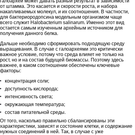
галоархей может давать разный результат в зависимости
от штамма. Это касается и скорости роста, и набора
накапливаемых молекул, и их соотношения. В частности,
для бактериородопсина модельным организмом чаще
всего служит Halobacterium salinarum. Именно этот вид
остается самым изученным архейным источником для
получения данного белка.
Дальше необходимо сформировать подходящую среду
выращивания. В случае с галоархеями это критически
важное условие, потому что среда влияет не только на
рост, но и на состав будущей биомассы. Поэтому здесь
важнее, в каком соотношении обеспечены ключевые
факторы:
концентрация соли;
доступность кислорода;
интенсивность света;
окружающая температура;
состав питательной среды.
От того, насколько правильно сбалансированы эти
характеристики, зависят и состояние клетки, и содержание
нужных соединений в ней. Так, в случае с уже