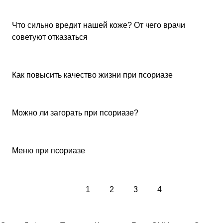
Что сильно вредит нашей коже? От чего врачи
советуют отказаться
Как повысить качество жизни при псориазе
Псориаз
Можно ли загорать при псориазе?
Меню при псориазе
1
2
3
4