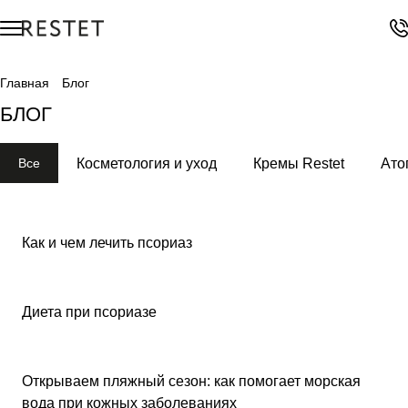
Главная
Блог
БЛОГ
Все
Косметология и уход
Кремы Restet
Ато
Как и чем лечить псориаз
Диета при псориазе
Открываем пляжный сезон: как помогает морская
вода при кожных заболеваниях